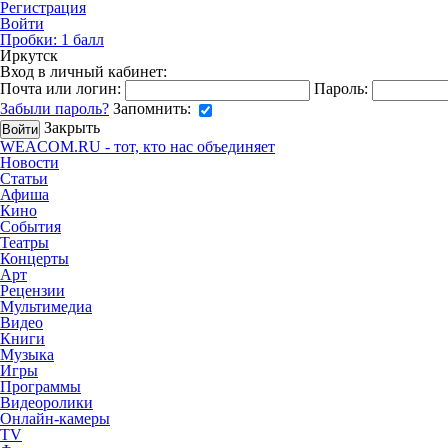
Регистрация
Войти
Пробки:
1
балл
Иркутск
Вход в личный кабинет:
Почта или логин:
Пароль:
Забыли пароль?
Запомнить:
Закрыть
WEACOM.RU - тот, кто нас объединяет
Новости
Статьи
Афиша
Кино
События
Театры
Концерты
Арт
Рецензии
Мультимедиа
Видео
Книги
Музыка
Игры
Программы
Видеоролики
Онлайн-камеры
TV