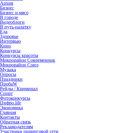
Архив
Бизнес
Бизнес и мясо
В городе
Видеоблоги
В путь-палатку
Еда
Здоровье
Интервью
Кино
Конкурсы
Конкурсы красоты
Микрорайон Современник
Микрорайон Союз
Музыка
Опросы
Праздники
ПробаW
Рейды / Криминал
Спорт
Фотоконкурсы
Цифро.life
Экономика
Главная
Контакты
Обратная связь
Рекламодателям
Участники пиринговой сети