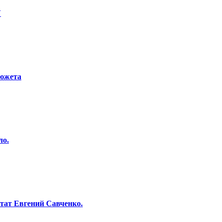
V
сюжета
ло.
тат Евгений Савченко.