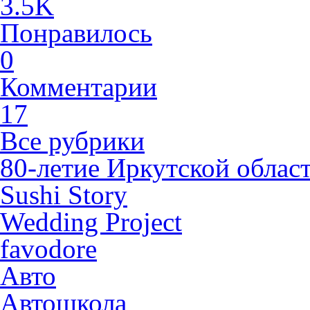
3.5K
Понравилось
0
Комментарии
17
Все рубрики
80-летие Иркутской облас
Sushi Story
Wedding Project
favodore
Авто
Автошкола