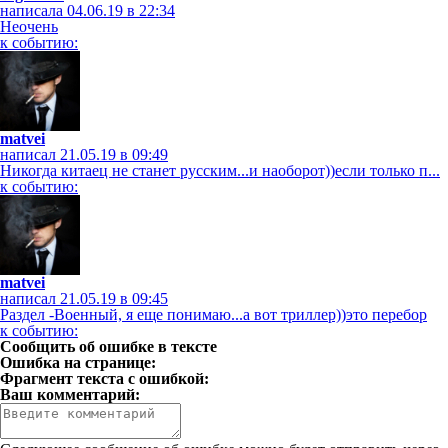
написала 04.06.19 в 22:34
Неочень
к событию:
matvei
написал 21.05.19 в 09:49
Никогда китаец не станет русским...и наоборот))если только п...
к событию:
matvei
написал 21.05.19 в 09:45
Раздел -Военный, я еще понимаю...а вот триллер))это перебор
к событию:
Сообщить об ошибке в тексте
Ошибка на странице:
Фрагмент текста с ошибкой:
Ваш комментарий: