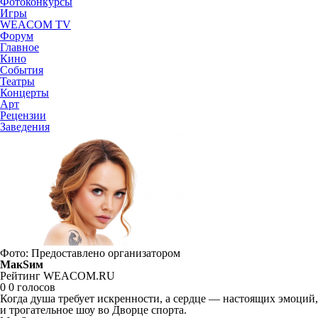
Фотоконкурсы
Игры
WEACOM TV
Форум
Главное
Кино
События
Театры
Концерты
Арт
Рецензии
Заведения
Фото: Предоставлено организатором
МакSим
Рейтинг WEACOM.RU
0
0 голосов
Когда душа требует искренности, а сердце — настоящих эмоций
и трогательное шоу во Дворце спорта.