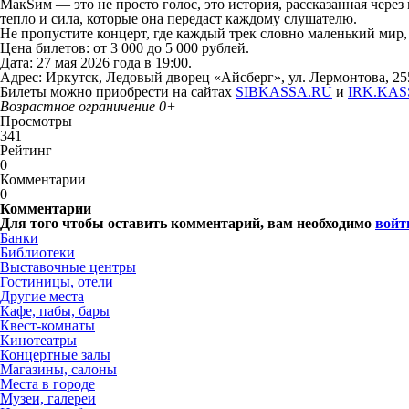
МакSим — это не просто голос, это история, рассказанная чере
тепло и сила, которые она передаст каждому слушателю.
Не пропустите концерт, где каждый трек словно маленький мир, 
Цена билетов: от 3 000 до 5 000 рублей.
Дата: 27 мая 2026 года в 19:00.
Адрес: Иркутск, Ледовый дворец «Айсберг», ул. Лермонтова, 255
Билеты можно приобрести на сайтах
SIBKASSA.RU
и
IRK.KAS
Возрастное ограничение 0+
Просмотры
341
Рейтинг
0
Комментарии
0
Комментарии
Для того чтобы оставить комментарий, вам необходимо
войт
Банки
Библиотеки
Выставочные центры
Гостиницы, отели
Другие места
Кафе, пабы, бары
Квест-комнаты
Кинотеатры
Концертные залы
Магазины, салоны
Места в городе
Музеи, галереи