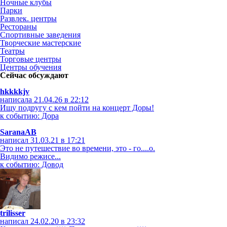
Ночные клубы
Парки
Развлек. центры
Рестораны
Спортивные заведения
Творческие мастерские
Театры
Торговые центры
Центры обучения
Сейчас обсуждают
hkkkkjv
написала 21.04.26 в 22:12
Ищу подругу с кем пойти на концерт Доры!
к событию: Дора
SaranaAB
написал 31.03.21 в 17:21
Это не путешествие во времени, это - го....о.
Видимо режисе...
к событию: Довод
trilisser
написал 24.02.20 в 23:32