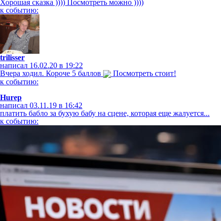
Хорошая сказка )))) Посмотреть можно ))))
к событию:
trilisser
написал 16.02.20 в 19:22
Вчера ходил. Короче 5 баллов
Посмотреть стоит!
к событию:
Hurep
написал 03.11.19 в 16:42
платить бабло за бухую бабу на сцене, которая еще жалуется...
к событию: