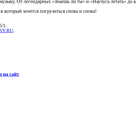
з музыку. От легендарных «Знаешь ли ты» и «Научусь летать» до
в который хочется погрузиться снова и снова!
/1.
SY.RU
.
и на сайт