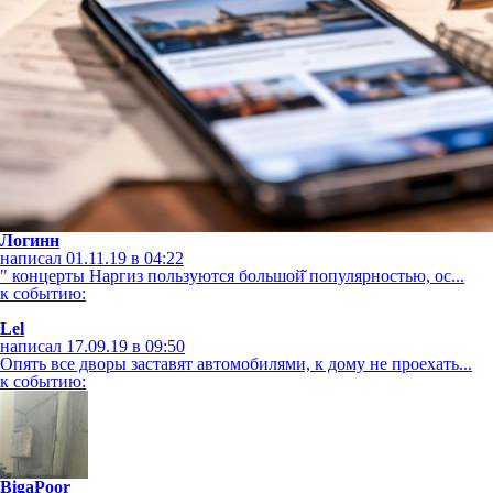
Логинн
написал 01.11.19 в 04:22
" концерты Наргиз пользуются большой̆ популярностью, ос...
к событию:
Lel
написал 17.09.19 в 09:50
Опять все дворы заставят автомобилями, к дому не проехать...
к событию:
BigaPoor