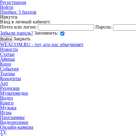
Регистрация
Войти
Пробки:
5
баллов
Иркутск
Вход в личный кабинет:
Почта или логин:
Пароль:
Забыли пароль?
Запомнить:
Закрыть
WEACOM.RU - тот, кто нас объединяет
Новости
Статьи
Афиша
Кино
События
Театры
Концерты
Арт
Рецензии
Мультимедиа
Видео
Книги
Музыка
Игры
Программы
Видеоролики
Онлайн-камеры
TV