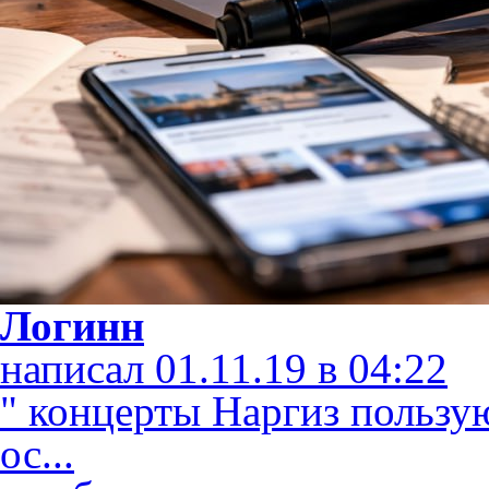
Логинн
написал 01.11.19 в 04:22
" концерты Наргиз пользу
ос...