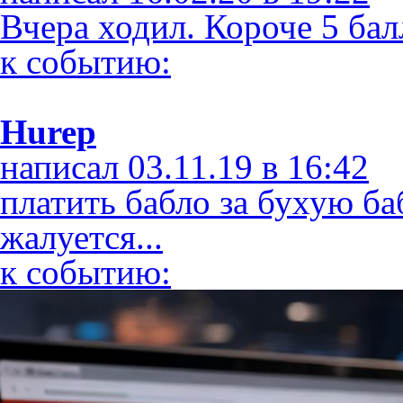
Вчера ходил. Короче 5 ба
к событию:
Hurep
написал 03.11.19 в 16:42
платить бабло за бухую ба
жалуется...
к событию: