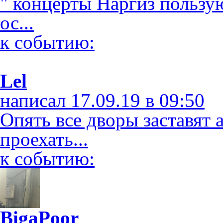
" концерты Наргиз пользу
ос...
к событию:
Lel
написал 17.09.19 в 09:50
Опять все дворы заставят 
проехать...
к событию:
BigaPoor