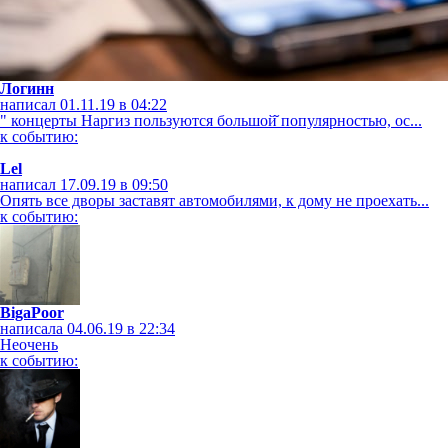
Логинн
написал 01.11.19 в 04:22
" концерты Наргиз пользуются большой̆ популярностью, ос...
к событию:
Lel
написал 17.09.19 в 09:50
Опять все дворы заставят автомобилями, к дому не проехать...
к событию:
BigaPoor
написала 04.06.19 в 22:34
Неочень
к событию: