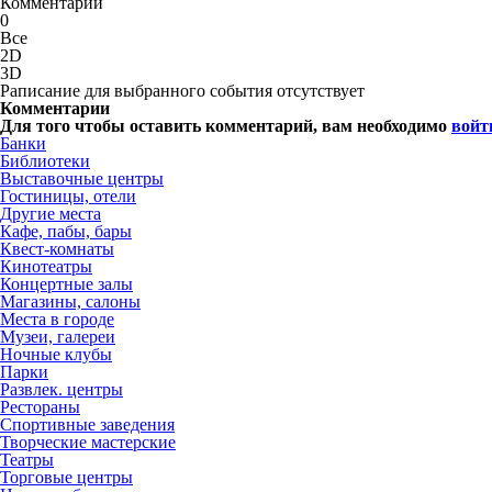
Комментарии
0
Все
2D
3D
Раписание для выбранного события отсутствует
Комментарии
Для того чтобы оставить комментарий, вам необходимо
войт
Банки
Библиотеки
Выставочные центры
Гостиницы, отели
Другие места
Кафе, пабы, бары
Квест-комнаты
Кинотеатры
Концертные залы
Магазины, салоны
Места в городе
Музеи, галереи
Ночные клубы
Парки
Развлек. центры
Рестораны
Спортивные заведения
Творческие мастерские
Театры
Торговые центры