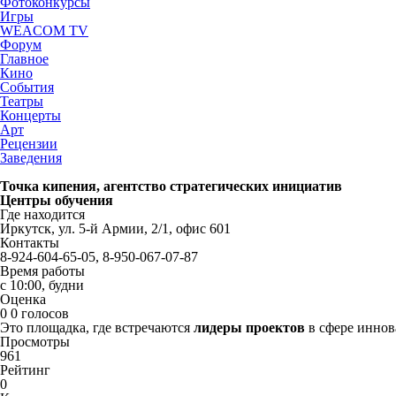
Фотоконкурсы
Игры
WEACOM TV
Форум
Главное
Кино
События
Театры
Концерты
Арт
Рецензии
Заведения
Точка кипения, агентство стратегических инициатив
Центры обучения
Где находится
Иркутск, ул. 5-й Армии, 2/1, офис 601
Контакты
8-924-604-65-05, 8-950-067-07-87
Время работы
с 10:00, будни
Оценка
0
0 голосов
Это площадка, где встречаются
лидеры проектов
в сфере иннов
Просмотры
961
Рейтинг
0