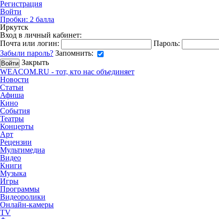
Регистрация
Войти
Пробки:
2
балла
Иркутск
Вход в личный кабинет:
Почта или логин:
Пароль:
Забыли пароль?
Запомнить:
Закрыть
WEACOM.RU - тот, кто нас объединяет
Новости
Статьи
Афиша
Кино
События
Театры
Концерты
Арт
Рецензии
Мультимедиа
Видео
Книги
Музыка
Игры
Программы
Видеоролики
Онлайн-камеры
TV