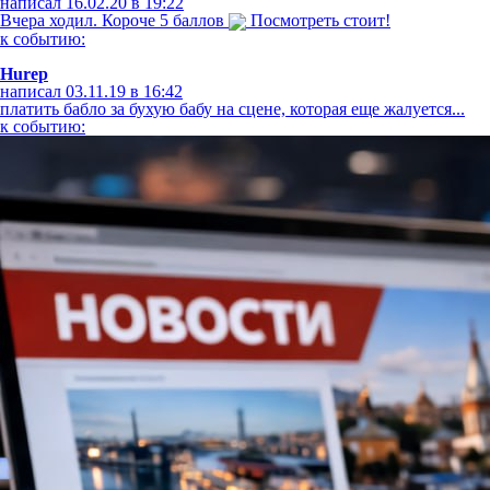
написал 16.02.20 в 19:22
Вчера ходил. Короче 5 баллов
Посмотреть стоит!
к событию:
Hurep
написал 03.11.19 в 16:42
платить бабло за бухую бабу на сцене, которая еще жалуется...
к событию: