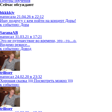
Центры обучения
Сейчас обсуждают
hkkkkjv
написала 21.04.26 в 22:12
Ищу подругу с кем пойти на концерт Доры!
к событию: Дора
SaranaAB
написал 31.03.21 в 17:21
Это не путешествие во времени, это - го....о.
Видимо режисе...
к событию: Довод
trilisser
написал 24.02.20 в 23:32
Хорошая сказка )))) Посмотреть можно ))))
к событию:
trilisser