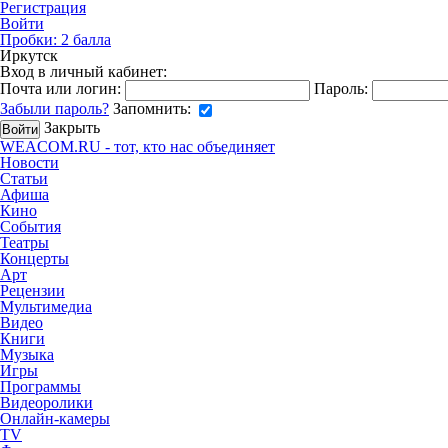
Регистрация
Войти
Пробки:
2
балла
Иркутск
Вход в личный кабинет:
Почта или логин:
Пароль:
Забыли пароль?
Запомнить:
Закрыть
WEACOM.RU - тот, кто нас объединяет
Новости
Статьи
Афиша
Кино
События
Театры
Концерты
Арт
Рецензии
Мультимедиа
Видео
Книги
Музыка
Игры
Программы
Видеоролики
Онлайн-камеры
TV