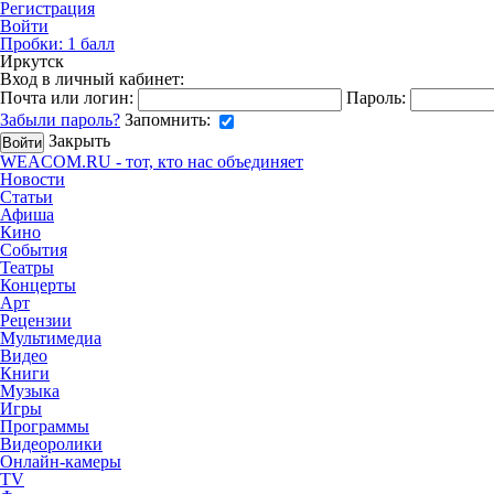
Регистрация
Войти
Пробки:
1
балл
Иркутск
Вход в личный кабинет:
Почта или логин:
Пароль:
Забыли пароль?
Запомнить:
Закрыть
WEACOM.RU - тот, кто нас объединяет
Новости
Статьи
Афиша
Кино
События
Театры
Концерты
Арт
Рецензии
Мультимедиа
Видео
Книги
Музыка
Игры
Программы
Видеоролики
Онлайн-камеры
TV