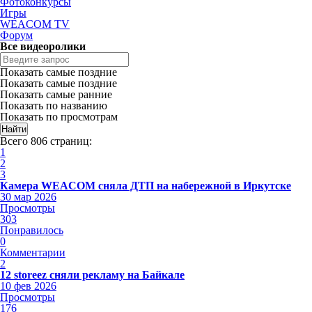
Фотоконкурсы
Игры
WEACOM TV
Форум
Все видеоролики
Показать самые поздние
Показать самые поздние
Показать самые ранние
Показать по названию
Показать по просмотрам
Всего 806 страниц:
1
2
3
Камера WEACOM сняла ДТП на набережной в Иркутске
30 мар 2026
Просмотры
303
Понравилось
0
Комментарии
2
12 storeez сняли рекламу на Байкале
10 фев 2026
Просмотры
176