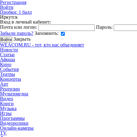
Регистрация
Войти
Пробки:
1
балл
Иркутск
Вход в личный кабинет:
Почта или логин:
Пароль:
Забыли пароль?
Запомнить:
Закрыть
WEACOM.RU - тот, кто нас объединяет
Новости
Статьи
Афиша
Кино
События
Театры
Концерты
Арт
Рецензии
Мультимедиа
Видео
Книги
Музыка
Игры
Программы
Видеоролики
Онлайн-камеры
TV