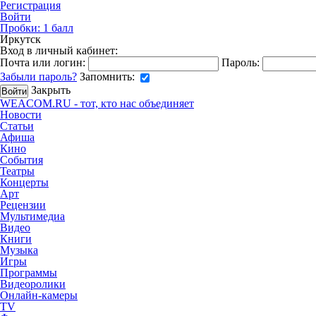
Регистрация
Войти
Пробки:
1
балл
Иркутск
Вход в личный кабинет:
Почта или логин:
Пароль:
Забыли пароль?
Запомнить:
Закрыть
WEACOM.RU - тот, кто нас объединяет
Новости
Статьи
Афиша
Кино
События
Театры
Концерты
Арт
Рецензии
Мультимедиа
Видео
Книги
Музыка
Игры
Программы
Видеоролики
Онлайн-камеры
TV