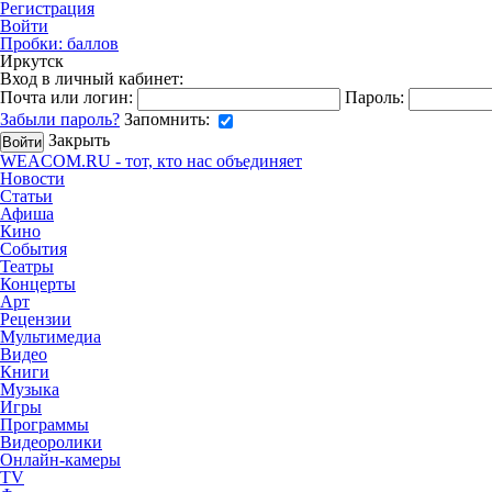
Регистрация
Войти
Пробки:
баллов
Иркутск
Вход в личный кабинет:
Почта или логин:
Пароль:
Забыли пароль?
Запомнить:
Закрыть
WEACOM.RU - тот, кто нас объединяет
Новости
Статьи
Афиша
Кино
События
Театры
Концерты
Арт
Рецензии
Мультимедиа
Видео
Книги
Музыка
Игры
Программы
Видеоролики
Онлайн-камеры
TV