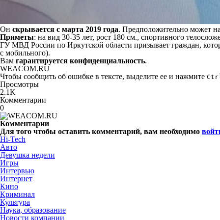
Он
скрывается с марта 2019 года
. Предположительно может на
Приметы
: на вид 30-35 лет, рост 180 см., спортивного телослож
ГУ МВД России по Иркутской области призывает граждан, кот
с мобильного).
Вам
гарантируется конфиденциальность
.
WEACOM.RU
Чтобы сообщить об ошибке в тексте, выделите ее и нажмите
Ctr
Просмотры
2.1K
Комментарии
0
Комментарии
Для того чтобы оставить комментарий, вам необходимо
войт
Hi-Tech
Авто
Девушка недели
Игры
Интервью
Интернет
Кино
Криминал
Культура
Наука, образование
Новости компании