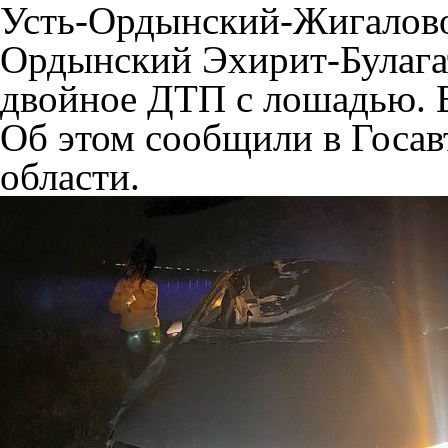
Усть-Ордынский-Жигалово»
Ордынский Эхирит-Булага
двойное ДТП с лошадью. В
Об этом сообщили в Госа
области.