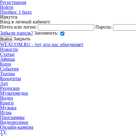
Регистрация
Войти
Пробки:
1
балл
Иркутск
Вход в личный кабинет:
Почта или логин:
Пароль:
Забыли пароль?
Запомнить:
Закрыть
WEACOM.RU - тот, кто нас объединяет
Новости
Статьи
Афиша
Кино
События
Театры
Концерты
Арт
Рецензии
Мультимедиа
Видео
Книги
Музыка
Игры
Программы
Видеоролики
Онлайн-камеры
TV