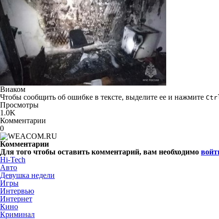
Виаком
Чтобы сообщить об ошибке в тексте, выделите ее и нажмите
Ctr
Просмотры
1.0K
Комментарии
0
Комментарии
Для того чтобы оставить комментарий, вам необходимо
войт
Hi-Tech
Авто
Девушка недели
Игры
Интервью
Интернет
Кино
Криминал