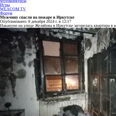
Фотоконкурсы
Игры
WEACOM TV
Форум
Мужчину спасли на пожаре в Иркутске
Опубликовано: 8 декабря 2024 г. в 12:17
Накануне на улице Желябова в Иркутске загорелась квартира в