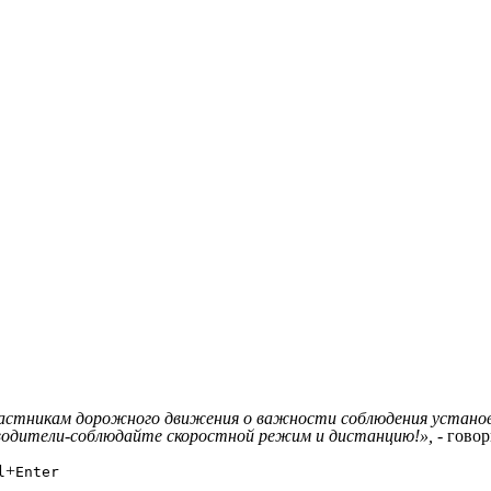
частникам дорожного движения о важности соблюдения устан
водители-соблюдайте скоростной режим и дистанцию!», -
говор
+
l
Enter