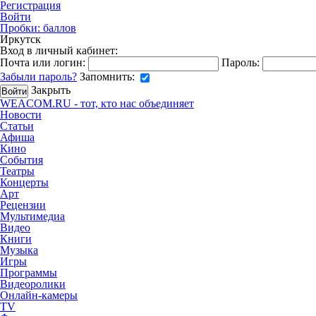
Регистрация
Войти
Пробки:
баллов
Иркутск
Вход в личный кабинет:
Почта или логин:
Пароль:
Забыли пароль?
Запомнить:
Закрыть
WEACOM.RU - тот, кто нас объединяет
Новости
Статьи
Афиша
Кино
События
Театры
Концерты
Арт
Рецензии
Мультимедиа
Видео
Книги
Музыка
Игры
Программы
Видеоролики
Онлайн-камеры
TV