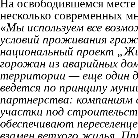
На освободившемся месте 
несколько современных м
«
Мы используем все возм
условий проживания граж
национальный проект „Жи
горожан из аварийных дом
территории — еще один д
ведется по принципу муни
партнерства: компаниям 
участки под строительство
обеспечивают переселен
взамен ветхого жилья.
Пр