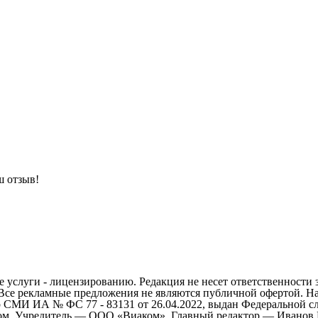
ш отзыв!
 услуги - лицензированию. Редакция не несет ответственности 
 Все рекламные предложения не являются публичной офертой. На
СМИ ИА № ФС 77 - 83131 от 26.04.2022, выдан Федеральной сл
ом. Учредитель — ООО «Виаком». Главный редактор — Иванов Е.