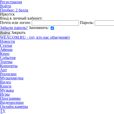
Регистрация
Войти
Пробки:
2
балла
Иркутск
Вход в личный кабинет:
Почта или логин:
Пароль:
Забыли пароль?
Запомнить:
Закрыть
WEACOM.RU - тот, кто нас объединяет
Новости
Статьи
Афиша
Кино
События
Театры
Концерты
Арт
Рецензии
Мультимедиа
Видео
Книги
Музыка
Игры
Программы
Видеоролики
Онлайн-камеры
TV