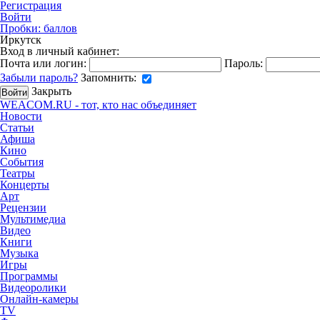
Регистрация
Войти
Пробки:
баллов
Иркутск
Вход в личный кабинет:
Почта или логин:
Пароль:
Забыли пароль?
Запомнить:
Закрыть
WEACOM.RU - тот, кто нас объединяет
Новости
Статьи
Афиша
Кино
События
Театры
Концерты
Арт
Рецензии
Мультимедиа
Видео
Книги
Музыка
Игры
Программы
Видеоролики
Онлайн-камеры
TV