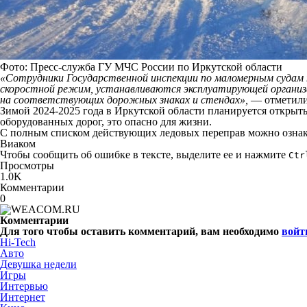
Фото: Пресс-служба ГУ МЧС России по Иркутской области
«Сотрудники Государственной инспекции по маломерным судам 
скоростной режим, устанавливаются эксплуатирующей организац
на соответствующих дорожных знаках и стендах»,
— отметили
Зимой 2024-2025 года в Иркутской области планируется открыт
оборудованных дорог, это опасно для жизни.
С полным списком действующих ледовых переправ можно озна
Виаком
Чтобы сообщить об ошибке в тексте, выделите ее и нажмите
Ctr
Просмотры
1.0K
Комментарии
0
Комментарии
Для того чтобы оставить комментарий, вам необходимо
войт
Hi-Tech
Авто
Девушка недели
Игры
Интервью
Интернет