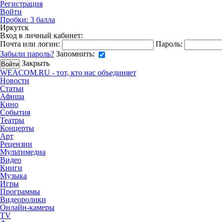
Регистрация
Войти
Пробки:
3
балла
Иркутск
Вход в личный кабинет:
Почта или логин:
Пароль:
Забыли пароль?
Запомнить:
Закрыть
WEACOM.RU - тот, кто нас объединяет
Новости
Статьи
Афиша
Кино
События
Театры
Концерты
Арт
Рецензии
Мультимедиа
Видео
Книги
Музыка
Игры
Программы
Видеоролики
Онлайн-камеры
TV