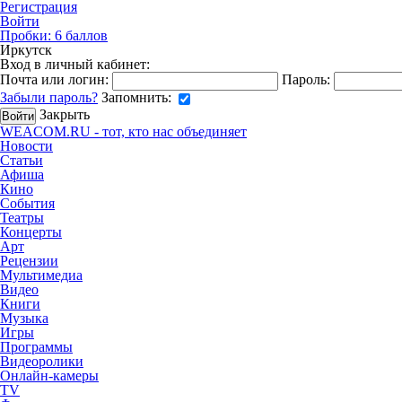
Регистрация
Войти
Пробки:
6
баллов
Иркутск
Вход в личный кабинет:
Почта или логин:
Пароль:
Забыли пароль?
Запомнить:
Закрыть
WEACOM.RU - тот, кто нас объединяет
Новости
Статьи
Афиша
Кино
События
Театры
Концерты
Арт
Рецензии
Мультимедиа
Видео
Книги
Музыка
Игры
Программы
Видеоролики
Онлайн-камеры
TV