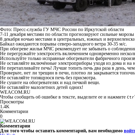
Фото: Пресс-служба ГУ МЧС России по Иркутской области
7-11 декабря местами по области прогнозируют сильные морозы 
8 декабря ночью местами в центральных, южных и верхнеленских 
Байкал ожидаются порывы северо-западного ветра 30-35 м/с.
При обогреве жилья МЧС рекомендует не забывать о соблюдени
Не перегружайте электросеть включением одновременно нескол
Используйте только исправные обогреватели фабричного произв
Не оставляйте включённые электроприборы уходя из дома и на н
Не перетапливайте печь! Лучше топить печь два раза в день, чем
Проверьте, нет ли трещин в печи, плотно ли закрывается топочн
Не оставляйте топящуюся печь без присмотра.
Не сушите на обогревателях и над печкой вещи.
Не оставляйте малолетних детей одних!
WEACOM.RU
Чтобы сообщить об ошибке в тексте, выделите ее и нажмите
Ctr
Просмотры
1.4K
Комментарии
0
Комментарии
Для того чтобы оставить комментарий, вам необходимо
войт