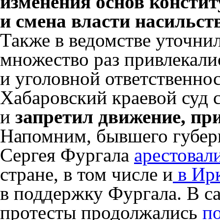
изменения основ констит
и смена власти насильс
Также в ведомстве уточни
множество раз привлекали
и уголовной ответственнос
Хабаровский краевой суд 
и
запретил движение, пр
Напомним, бывшего губерн
Сергея Фургала
арестовал
стране, в том числе и
в Ир
в поддержку Фургала. В с
протесты продолжались
п