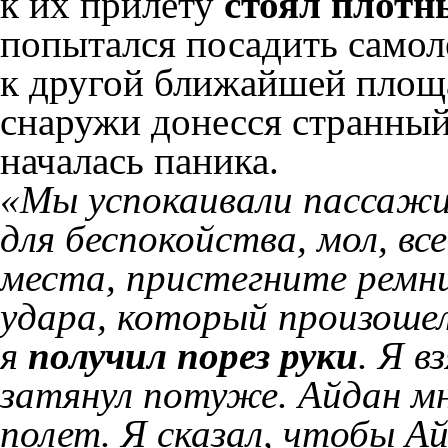
к их прилету
стоял плотн
попытался посадить самол
к другой ближайшей площа
снаружи донесся странный
началась паника.
«Мы успокаивали пассажир
для беспокойства, мол, вс
места, пристегните ремн
удара, который произоше
я
получил порез руки
. Я в
затянул потуже. Айдан м
полет. Я сказал, чтобы Ай