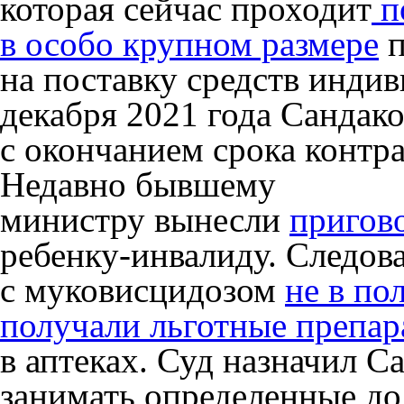
которая сейчас проходит
п
в особо крупном размере
п
на поставку средств инди
декабря 2021 года Сандак
с окончанием срока контра
Недавно бывшему
министру вынесли
пригов
ребенку-инвалиду. Следова
с муковисцидозом
не в по
получали льготные препар
в аптеках. Суд назначил С
занимать определенные до