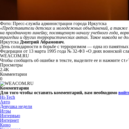
Фото: Пресс-служба администрации города Иркутска
«Представители детских и молодежных объединений, а также те
на праздничную линейку, посвященную началу учебного года, ворв
трагедии и других террористических актах. Такое никогда не 
Иркутска
Дмитрий Абрамович
.
День солидарности в борьбе с терроризмом — одна из памятных 
Федерации от 13 марта 1995 года № 32-ФЗ «О днях воинской сл
WEACOM.RU
Чтобы сообщить об ошибке в тексте, выделите ее и нажмите
Ctr
Просмотры
2.4K
Комментарии
0
Комментарии
Для того чтобы оставить комментарий, вам необходимо
войт
Hi-Tech
Авто
Девушка недели
Игры
Интервью
Интернет
Кино