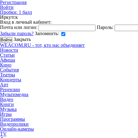
Регистрация
Войти
Пробки:
1
балл
Иркутск
Вход в личный кабинет:
Почта или логин:
Пароль:
Забыли пароль?
Запомнить:
Закрыть
WEACOM.RU - тот, кто нас объединяет
Новости
Статьи
Афиша
Кино
События
Театры
Концерты
Арт
Рецензии
Мультимедиа
Видео
Книги
Музыка
Игры
Программы
Видеоролики
Онлайн-камеры
TV