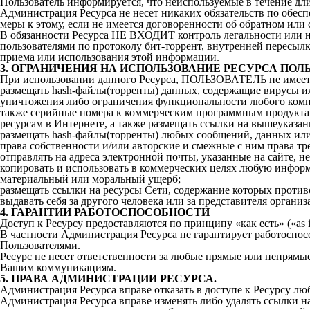
Пользователь информируется, что неиспользуемые в течение дл
Администрация Ресурса не несет никаких обязательств по обе
меры к этому, если не имеется договоренности об обратном или
В обязанности Ресурса НЕ ВХОДИТ контроль легальности или н
пользователями по протоколу бит-торрент, внутренней пересылк
приема или использования этой информации.
3. ОГРАНИЧЕНИЯ НА ИСПОЛЬЗОВАНИЕ РЕСУРСА ПОЛ
При использовании данного Ресурса, ПОЛЬЗОВАТЕЛЬ не имеет п
размещать hash-файлы(торренты) данных, содержащие вирусы и
уничтожения либо ограничения функциональности любого комп
также серийные номера к коммерческим программным продуктам
ресурсам в Интернете, а также размещать ссылки на вышеуказ
размещать hash-файлы(торренты) любых сообщений, данных или 
права собственности и/или авторские и смежные с ним права тр
отправлять на адреса электронной почты, указанные на сайте, 
копировать и использовать в коммерческих целях любую инфор
материальный или моральный ущерб;
размещать ссылки на ресурсы Сети, содержание которых против
выдавать себя за другого человека или за представителя организ
4. ГАРАНТИИ РАБОТОСПОСОБНОСТИ
Доступ к Ресурсу предоставляются по принципу «как есть» («as i
В частности Администрация Ресурса не гарантирует работоспосо
Пользователями.
Ресурс не несет ответственности за любые прямые или непрямы
Вашим коммуникациям.
5. ПРАВА АДМИНИСТРАЦИИ РЕСУРСА.
Администрация Ресурса вправе отказать в доступе к Ресурсу л
Администрация Ресурса вправе изменять либо удалять ссылки на