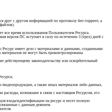
ся друг с другом информацией по протоколу бит-торрент, а
файлов).
все время использования Пользователем Ресурса.
ерсия ПС вступает в силу по истечении 3 (трех) дней с
что Ресурс имеет дело с материалами и данными, созданными
их материалов не могут быть проконтролированы
твие действующему законодательству или оскорбительный
есурса;
о-/видеопродукции, а также иных материалов либо данных,
ли расходы, возникшие в связи с настоящим Ресурсом, его
 для входа/идентификации на ресурс и несет полную
 связанные с данным деянием.
вателя.