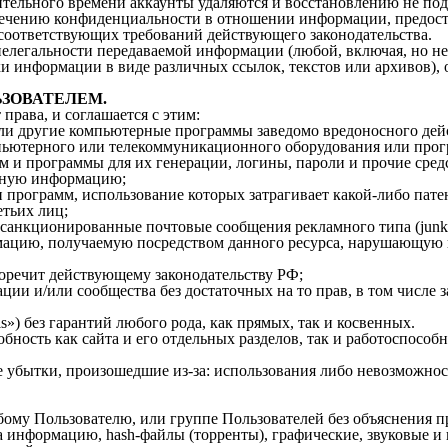
ительного времени аккаунты удаляются и восстановлению не под
спечению конфиденциальности в отношении информации, предост
 соответствующих требований действующего законодательства.
елегальности передаваемой информации (любой, включая, но н
и информации в виде различных ссылок, текстов или архивов), 
ЬЗОВАТЕЛЕМ.
рава, и соглашается с этим:
ли другие компьютерные программы заведомо вредоносного дей
ьютерного или телекоммуникационного оборудования или прогр
 и программы для их генерации, логины, пароли и прочие сред
анную информацию;
программ, использование которых затрагивает какой-либо патен
етьих лиц;
несанкционированные почтовые сообщения рекламного типа (junk 
мацию, получаемую посредством данного ресурса, нарушающую 
оречит действующему законодательству РФ;
ации и/или сообщества без достаточных на то прав, в том числе 
s») без гарантий любого рода, как прямых, так и косвенных.
бность как сайта и его отдельных разделов, так и работоспособ
е убытки, произошедшие из-за: использования либо невозможно
юбому Пользователю, или группе Пользователей без объяснения 
 информацию, hash-файлы (торренты), графические, звуковые и 