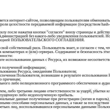
ляется интернет-сайтом, позволяющим пользователям обменивать
троля целостности передаваемой информации (посредством hash-
сле нажатия кнопки "согласен" внизу страницы и действует 
рацией без какого-либо уведомления пользователей. Новая в
ой редакцией ПОЛЬЗОВАТЕЛЬСКОГО СОГЛАШЕНИЯ.
 свой собственный риск. Пользователь знает, и согласен с тем, 
 компьютерах и (или) серверах. Содержание и безопасность эт
нности:
тате использования данных с Ресурса, их возможное несоответс
ия полученной информации;
льзовании Ресурса, ожиданиям Пользователя;
печения Пользователя, возникшие в результате использовании Р
бо причинам;
ального либо нелицензионного программного обеспечения и ауди
елем, либо третьими лицами ответственности за ущерб, убытки и
 упущенную либо недополученную прибыль.
сональные данные полученные при регистрации (логин и пароль)
 иными способами персональных данных, а также за последствия
третьих лиц, воспользовавшихся персональными данными Пользо