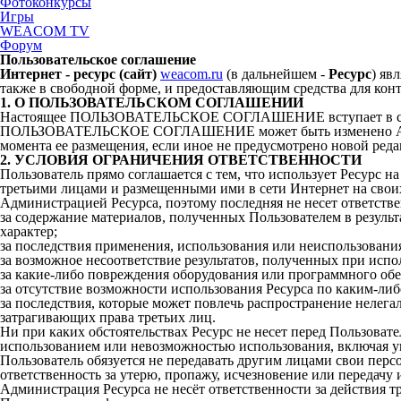
Фотоконкурсы
Игры
WEACOM TV
Форум
Пользовательское соглашение
Интернет - ресурс (сайт)
weacom.ru
(в дальнейшем -
Ресурс
) яв
также в свободной форме, и предоставляющим средства для кон
1. О ПОЛЬЗОВАТЕЛЬСКОМ СОГЛАШЕНИИ
Настоящее ПОЛЬЗОВАТЕЛЬСКОЕ СОГЛАШЕНИЕ вступает в силу по
ПОЛЬЗОВАТЕЛЬСКОЕ СОГЛАШЕНИЕ может быть изменено Админист
момента ее размещения, если иное не предусмотрено нов
2. УСЛОВИЯ ОГРАНИЧЕНИЯ ОТВЕТСТВЕННОСТИ
Пользователь прямо соглашается c тем, что использует Ресурс на
третьими лицами и размещенными ими в сети Интернет на своих
Администрацией Ресурса, поэтому последняя не несет ответстве
за содержание материалов, полученных Пользователем в резуль
характер;
за последствия применения, использования или неиспользован
за возможное несоответствие результатов, полученных при испо
за какие-либо повреждения оборудования или программного обес
за отсутствие возможности использования Ресурса по каким-ли
за последствия, которые может повлечь распространение нелег
затрагивающих права третьих лиц.
Ни при каких обстоятельствах Ресурс не несет перед Пользоват
использованием или невозможностью использования, включая
Пользователь обязуется не передавать другим лицами свои пер
ответственность за утерю, пропажу, исчезновение или передачу
Администрация Ресурса не несёт ответственности за действия 