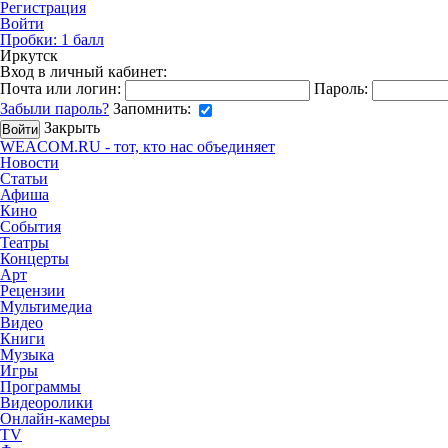
Регистрация
Войти
Пробки:
1
балл
Иркутск
Вход в личный кабинет:
Почта или логин:
Пароль:
Забыли пароль?
Запомнить:
Закрыть
WEACOM.RU - тот, кто нас объединяет
Новости
Статьи
Афиша
Кино
События
Театры
Концерты
Арт
Рецензии
Мультимедиа
Видео
Книги
Музыка
Игры
Программы
Видеоролики
Онлайн-камеры
TV