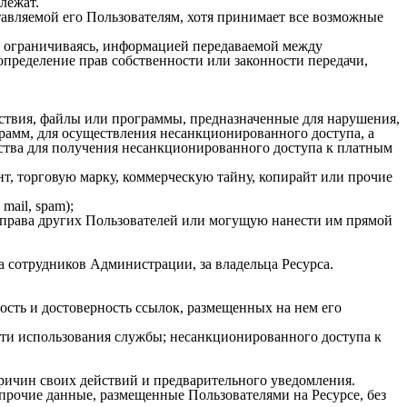
лежат.
авляемой его Пользователям, хотя принимает все возможные
е ограничиваясь, информацией передаваемой между
определение прав собственности или законности передачи,
ствия, файлы или программы, предназначенные для нарушения,
амм, для осуществления несанкционированного доступа, а
ства для получения несанкционированного доступа к платным
т, торговую марку, коммерческую тайну, копирайт или прочие
mail, spam);
права других Пользователей или могущую нанести им прямой
за сотрудников Aдминистрации, за владельца Ресурса.
ность и достоверность ссылок, размещенных на нем его
сти использования службы; несанкционированного доступа к
причин своих действий и предварительного уведомления.
прочие данные, размещенные Пользователями на Ресурсе, без