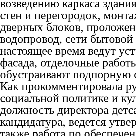
возведению каркаса здани
стен и перегородок, монт
дверных блоков, проложе
водопровод, сети бытовой
настоящее время ведут ус
фасада, отделочные работ
обустраивают подпорную с
Как прокомментировала ру
социальной политике и ку
должность директора детс
кандидатура, ведется утве
также работа по обеспече