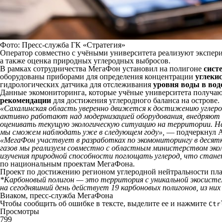
Фото: Пресс-служба ГК «Стратегия»
Оператор совместно с учёными университета реализуют экспер
а также оценка природных углеродных выбросов.
В рамках сотрудничества МегаФон установил на полигоне
систе
оборудованы приборами для определения концентрации
углекис
гидрологических датчика для отслеживания
уровня воды в вод
Данные экомониторинга, которые учёные университета получаю
рекомендации
для достижения углеродного баланса на острове.
«Сахалинская область уверенно движется к достижению углерод
активно работают над модернизацией оборудования, внедряют 
оценивать текущую экологическую ситуацию на территории. На
мы сможем наблюдать уже в следующем году»,
— подчеркнул Ан
«МегаФон участвует в разработках по экомониторингу в деся
газов мы реализуем совместно с областным министерством экол
изучения природной способности поглощать углерод, что стан
по национальным проектам МегаФона.
Проект по достижению регионом углеродной нейтральности пла
*Карбоновый полигон — это территория с уникальной экосисте
на сегодняшний день действует 19 карбоновых полигонов, из них
Виаком, пресс-служба МегаФона
Чтобы сообщить об ошибке в тексте, выделите ее и нажмите
Ctr
Просмотры
799