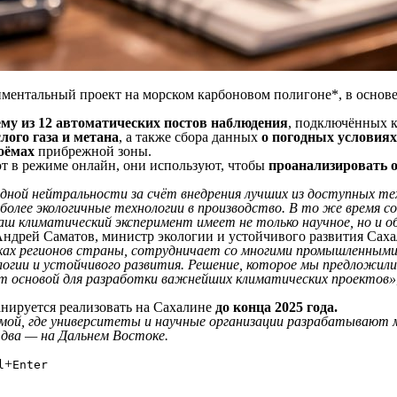
иментальный проект на морском карбоновом полигоне*, в основ
му из 12 автоматических постов наблюдения
, подключённых к
лого газа и метана
, а также сбора данных
о погодных условиях
оёмах
прибрежной зоны.
т в режиме онлайн, они используют, чтобы
проанализировать 
ной нейтральности за счёт внедрения лучших из доступных тех
более экологичные технологии в производство. В то же время 
ш климатический эксперимент имеет не только научное, но и о
дрей Саматов, министр экологии и устойчивого развития Саха
тках регионов страны, сотрудничает со многими промышленным
огии и устойчивого развития. Решение, которое мы предложили
ет основой для разработки важнейших климатических проектов»
нируется реализовать на Сахалине
до конца 2025 года.
мой, где университеты и научные организации разрабатывают м
 два — на Дальнем Востоке.
+
l
Enter