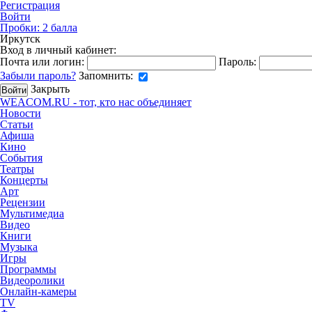
Регистрация
Войти
Пробки:
2
балла
Иркутск
Вход в личный кабинет:
Почта или логин:
Пароль:
Забыли пароль?
Запомнить:
Закрыть
WEACOM.RU - тот, кто нас объединяет
Новости
Статьи
Афиша
Кино
События
Театры
Концерты
Арт
Рецензии
Мультимедиа
Видео
Книги
Музыка
Игры
Программы
Видеоролики
Онлайн-камеры
TV