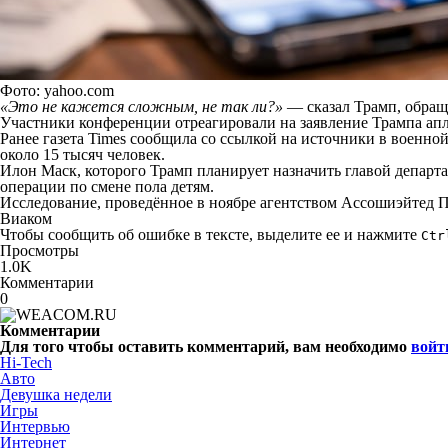
Фото: yahoo.com
«Это не кажется сложным, не так ли?»
— сказал Трамп, обраща
Участники конференции отреагировали на заявление Трампа ап
Ранее газета Times сообщила со ссылкой на источники в военно
около 15 тысяч человек.
Илон Маск, которого Трамп планирует назначить главой депар
операции по смене пола детям.
Исследование, проведённое в ноябре агентством Ассошиэйтед П
Виаком
Чтобы сообщить об ошибке в тексте, выделите ее и нажмите
Ctr
Просмотры
1.0K
Комментарии
0
Комментарии
Для того чтобы оставить комментарий, вам необходимо
войт
Hi-Tech
Авто
Девушка недели
Игры
Интервью
Интернет