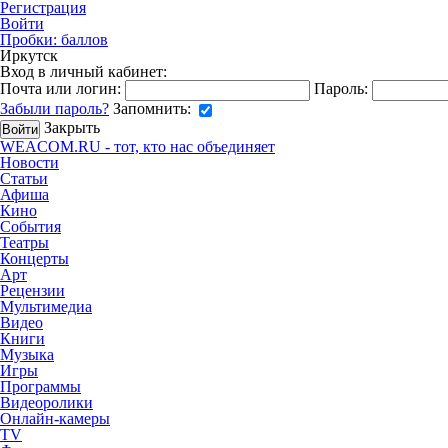
Регистрация
Войти
Пробки:
баллов
Иркутск
Вход в личный кабинет:
Почта или логин:
Пароль:
Забыли пароль?
Запомнить:
Закрыть
WEACOM.RU - тот, кто нас объединяет
Новости
Статьи
Афиша
Кино
События
Театры
Концерты
Арт
Рецензии
Мультимедиа
Видео
Книги
Музыка
Игры
Программы
Видеоролики
Онлайн-камеры
TV