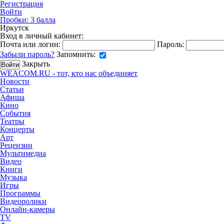
Регистрация
Войти
Пробки:
3
балла
Иркутск
Вход в личный кабинет:
Почта или логин:
Пароль:
Забыли пароль?
Запомнить:
Закрыть
WEACOM.RU - тот, кто нас объединяет
Новости
Статьи
Афиша
Кино
События
Театры
Концерты
Арт
Рецензии
Мультимедиа
Видео
Книги
Музыка
Игры
Программы
Видеоролики
Онлайн-камеры
TV