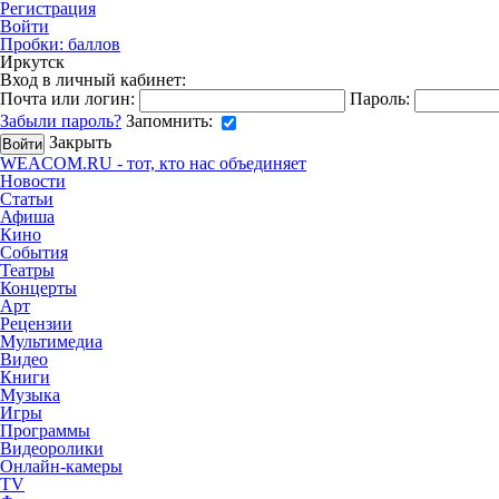
Регистрация
Войти
Пробки:
баллов
Иркутск
Вход в личный кабинет:
Почта или логин:
Пароль:
Забыли пароль?
Запомнить:
Закрыть
WEACOM.RU - тот, кто нас объединяет
Новости
Статьи
Афиша
Кино
События
Театры
Концерты
Арт
Рецензии
Мультимедиа
Видео
Книги
Музыка
Игры
Программы
Видеоролики
Онлайн-камеры
TV