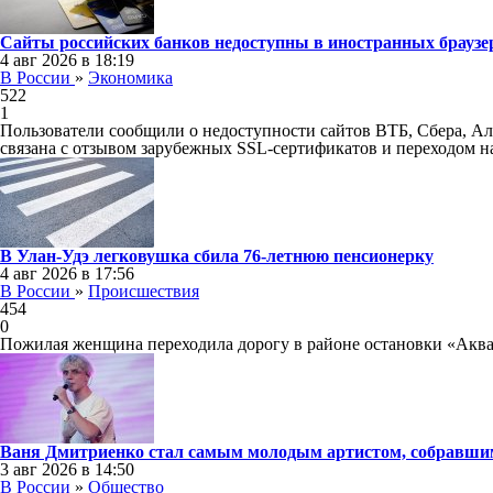
Сайты российских банков недоступны в иностранных браузе
4 авг 2026 в 18:19
В России
»
Экономика
522
1
Пользователи сообщили о недоступности сайтов ВТБ, Сбера, Ал
связана с отзывом зарубежных SSL-сертификатов и переходом на
В Улан-Удэ легковушка сбила 76-летнюю пенсионерку
4 авг 2026 в 17:56
В России
»
Происшествия
454
0
Пожилая женщина переходила дорогу в районе остановки «Аквабу
Ваня Дмитриенко стал самым молодым артистом, собравши
3 авг 2026 в 14:50
В России
»
Общество