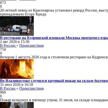
673
0
20-летний певец из Красноярска установил рекорд России, выст
принадлежало Егору Криду.
В ресторане на Кудринской площади Москвы прогремел взр
2 авг 2026 в 15:36
В России
»
Происшествия
754
0
Вечером 1 августа 2026 года в столичном ресторане на Кудрин
Во Владивостоке случился крупный пожар на складе бытово
31 июл 2026 в 16:18
В России
»
Происшествия
960
0
Пожар вспыхнул в пятницу утром, 31 июля, на складе площадью