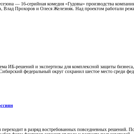
лесезона — 16-серийная комедия «Гудовы» производства компании
в, Влад Прохоров и Олеся Железняк. Над проектом работали ре
тема ИБ-решений и экспертизы для комплексной защиты бизнеса,
Сибирский федеральный округ сохранил шестое место среди фед
оссиян
и переходит в разряд востребованных повседневных решений. П