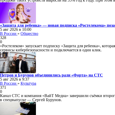
продажи таких устройств выросли на 55% год к году. При этом в
«Защита для ребенка» — новая подписка «Ростелекома» поза
5 авг 2026 в 10:00
В России
»
Общество
328
0
«Ростелеком» запускает подписку «Защита для ребенка», котора
сервисы кибербезопасности и подключается в один клик.
Петров и Бурунов объединились ради «Форта» на СТС
5 авг 2026 в 9:37
В России
»
Культура
371
0
Канал СТС и компания «ВайТ Медиа» завершили съёмки второго
в спецвыпуске — Сергей Бурунов.