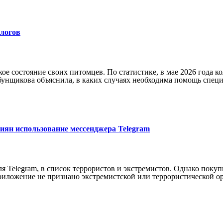
ологов
е состояние своих питомцев. По статистике, в мае 2026 года к
бунщикова объяснила, в каких случаях необходима помощь специ
сиян использование мессенджера Telegram
 Telegram, в список террористов и экстремистов. Однако покуп
риложение не признано экстремистской или террористической о