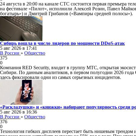
24 августа в 20:00 на канале СТС состоится первая премьера те
на фестивале «Пилот», исполнили Алексей Розин, Павел Майко
богатырь») и Дмитрий Грибанов («Вампиры средней полосы»).
Сибирь вошла в число лидеров по мощности DDoS-атак
5 авг 2026 в 17:41
В России
»
Общество
375
0
Компания RED Security, входит в группу МТС, открытая экосис
Сибири. По данным аналитиков, в первом полугодии 2026 года 
здесь фиксировали одни из самых серьезных инцидентов.
«Раскладушки» и «книжки» набирают популярность среди р
5 авг 2026 в 16:36
В России
»
Общество
376
0
Технология гибких дисплеев перестает быть нишевым трендом 