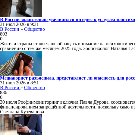
В России значительно увеличился интерес к услугам зоопсих
31 июл 2026 в 9:31
В России
»
Общество
803
0
Жители страны стали чаще обращать внимание на психологическо
сравнению с тем же месяцем 2025 года. Зоопсихолог Наталья Та
Медиаюрист разъяснила, представляет ли опасность для рос
31 июл 2026 в 8:51
В России
»
Общество
886
0
30 июля Росфинмониторинг включил Павла Дурова, сооснователя
финансированием запрещённой деятельности, поскольку само п
Светлана Кузеванова.