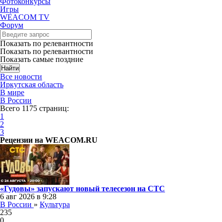
Фотоконкурсы
Игры
WEACOM TV
Форум
Показать по релевантности
Показать по релевантности
Показать самые поздние
Все новости
Иркутская область
В мире
В России
Всего 1175 страниц:
1
2
3
Рецензии на WEACOM.RU
«Гудовы» запускают новый телесезон на СТС
6 авг 2026 в 9:28
В России
»
Культура
235
0