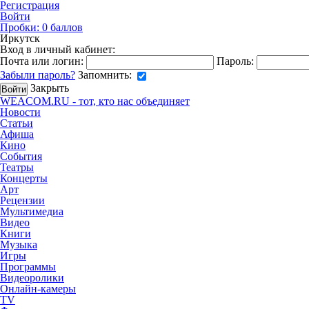
Регистрация
Войти
Пробки:
0
баллов
Иркутск
Вход в личный кабинет:
Почта или логин:
Пароль:
Забыли пароль?
Запомнить:
Закрыть
WEACOM.RU - тот, кто нас объединяет
Новости
Статьи
Афиша
Кино
События
Театры
Концерты
Арт
Рецензии
Мультимедиа
Видео
Книги
Музыка
Игры
Программы
Видеоролики
Онлайн-камеры
TV