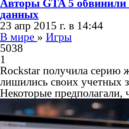
Авторы GTA 5 обвинили 
данных
23 апр 2015 г. в 14:44
В мире
»
Игры
5038
1
Rockstar получила серию ж
лишились своих учетных за
Некоторые предполагали, ч