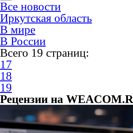
Все новости
Иркутская область
В мире
В России
Всего 19 страниц:
17
18
19
Рецензии на WEACOM.RU