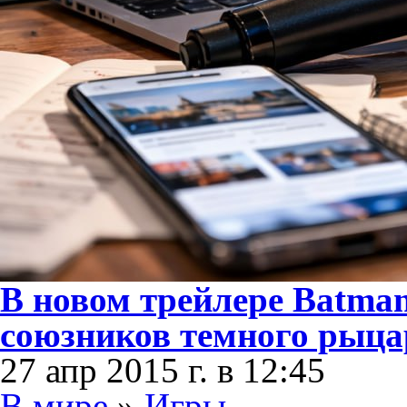
В новом трейлере Batma
союзников темного рыца
27 апр 2015 г. в 12:45
В мире
»
Игры