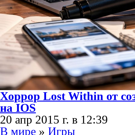
Хоррор Lost Within от со
на IOS
20 апр 2015 г. в 12:39
В мире
»
Игры