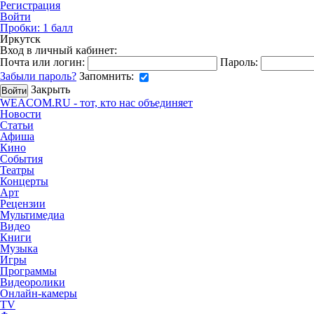
Регистрация
Войти
Пробки:
1
балл
Иркутск
Вход в личный кабинет:
Почта или логин:
Пароль:
Забыли пароль?
Запомнить:
Закрыть
WEACOM.RU - тот, кто нас объединяет
Новости
Статьи
Афиша
Кино
События
Театры
Концерты
Арт
Рецензии
Мультимедиа
Видео
Книги
Музыка
Игры
Программы
Видеоролики
Онлайн-камеры
TV