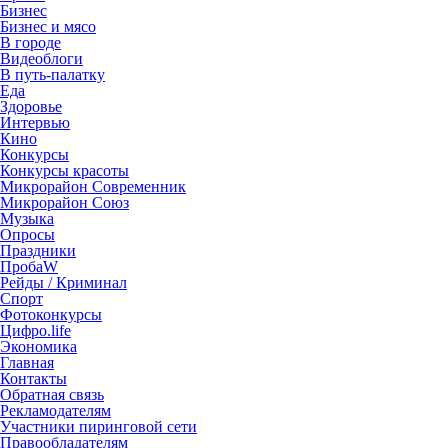
Бизнес
Бизнес и мясо
В городе
Видеоблоги
В путь-палатку
Еда
Здоровье
Интервью
Кино
Конкурсы
Конкурсы красоты
Микрорайон Современник
Микрорайон Союз
Музыка
Опросы
Праздники
ПробаW
Рейды / Криминал
Спорт
Фотоконкурсы
Цифро.life
Экономика
Главная
Контакты
Обратная связь
Рекламодателям
Участники пиринговой сети
Правообладателям