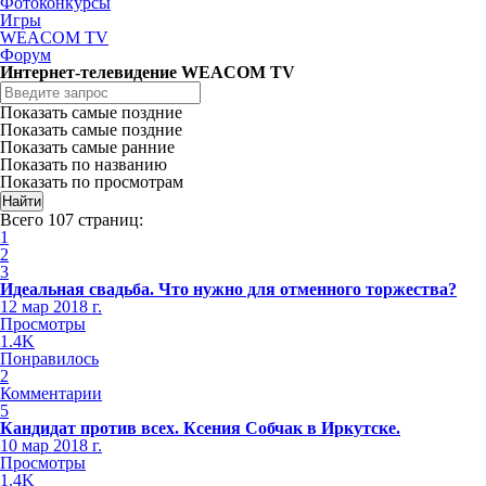
Фотоконкурсы
Игры
WEACOM TV
Форум
Интернет-телевидение WEACOM TV
Показать самые поздние
Показать самые поздние
Показать самые ранние
Показать по названию
Показать по просмотрам
Всего 107 страниц:
1
2
3
Идеальная свадьба. Что нужно для отменного торжества?
12 мар 2018 г.
Просмотры
1.4K
Понравилось
2
Комментарии
5
Кандидат против всех. Ксения Собчак в Иркутске.
10 мар 2018 г.
Просмотры
1.4K