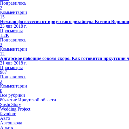
Понравилось
2
Комментарии
15
Нежная фотоссесия от иркутского дизайнера Ксении Воронц
23 янв 2018 г.
Просмотры
1.2K
Понравилось
3
Комментарии
12
Ангарское побоище совсем скоро. Как готовится иркутский 
21 янв 2018 г.
Просмотры
987
Понравилось
2
Комментарии
0
Все рубрики
80-летие Иркутской области
Sushi Story
Wedding Project
favodore
Авто
Автошкола
Архив