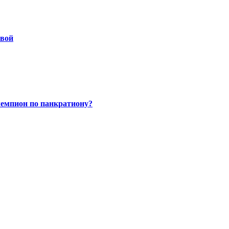
овой
чемпион по панкратиону?