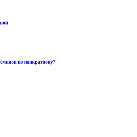
овой
чемпион по панкратиону?