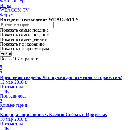
Фотоконкурсы
Игры
WEACOM TV
Форум
Интернет-телевидение WEACOM TV
Показать самые поздние
Показать самые поздние
Показать самые ранние
Показать по названию
Показать по просмотрам
Всего 107 страниц:
1
2
3
Идеальная свадьба. Что нужно для отменного торжества?
12 мар 2018 г.
Просмотры
1.4K
Понравилось
2
Комментарии
5
Кандидат против всех. Ксения Собчак в Иркутске.
10 мар 2018 г.
Просмотры
1.4K