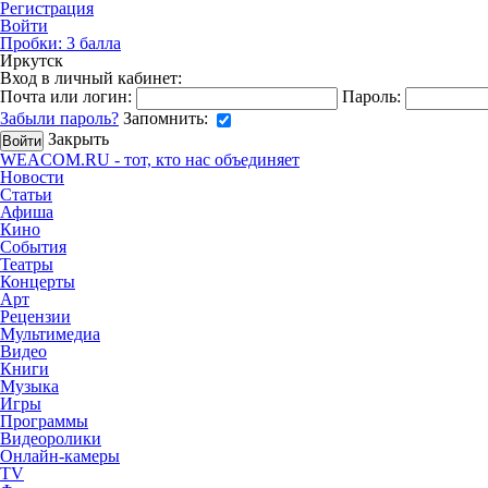
Регистрация
Войти
Пробки:
3
балла
Иркутск
Вход в личный кабинет:
Почта или логин:
Пароль:
Забыли пароль?
Запомнить:
Закрыть
WEACOM.RU - тот, кто нас объединяет
Новости
Статьи
Афиша
Кино
События
Театры
Концерты
Арт
Рецензии
Мультимедиа
Видео
Книги
Музыка
Игры
Программы
Видеоролики
Онлайн-камеры
TV