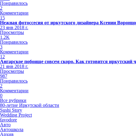
Понравилось
2
Комментарии
15
Нежная фотоссесия от иркутского дизайнера Ксении Воронц
23 янв 2018 г.
Просмотры
1.2K
Понравилось
3
Комментарии
12
Ангарское побоище совсем скоро. Как готовится иркутский 
21 янв 2018 г.
Просмотры
987
Понравилось
2
Комментарии
0
Все рубрики
80-летие Иркутской области
Sushi Story
Wedding Project
favodore
Авто
Автошкола
Архив