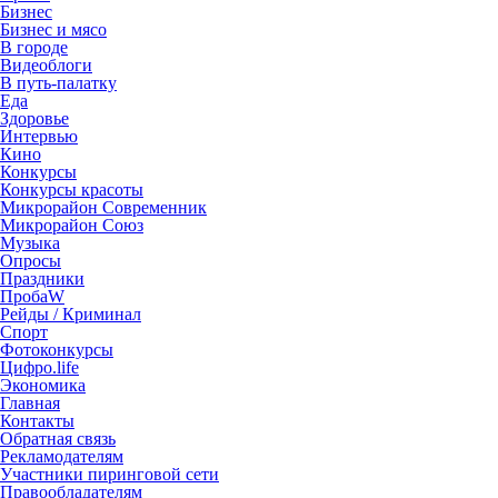
Бизнес
Бизнес и мясо
В городе
Видеоблоги
В путь-палатку
Еда
Здоровье
Интервью
Кино
Конкурсы
Конкурсы красоты
Микрорайон Современник
Микрорайон Союз
Музыка
Опросы
Праздники
ПробаW
Рейды / Криминал
Спорт
Фотоконкурсы
Цифро.life
Экономика
Главная
Контакты
Обратная связь
Рекламодателям
Участники пиринговой сети
Правообладателям