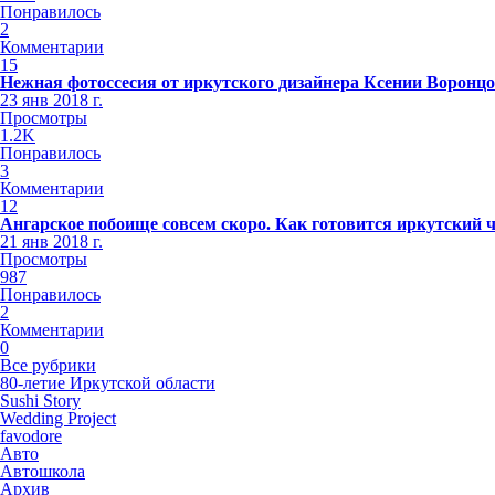
Понравилось
2
Комментарии
15
Нежная фотоссесия от иркутского дизайнера Ксении Воронц
23 янв 2018 г.
Просмотры
1.2K
Понравилось
3
Комментарии
12
Ангарское побоище совсем скоро. Как готовится иркутский 
21 янв 2018 г.
Просмотры
987
Понравилось
2
Комментарии
0
Все рубрики
80-летие Иркутской области
Sushi Story
Wedding Project
favodore
Авто
Автошкола
Архив