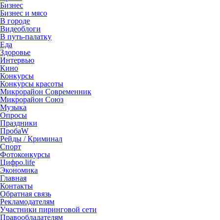
Бизнес
Бизнес и мясо
В городе
Видеоблоги
В путь-палатку
Еда
Здоровье
Интервью
Кино
Конкурсы
Конкурсы красоты
Микрорайон Современник
Микрорайон Союз
Музыка
Опросы
Праздники
ПробаW
Рейды / Криминал
Спорт
Фотоконкурсы
Цифро.life
Экономика
Главная
Контакты
Обратная связь
Рекламодателям
Участники пиринговой сети
Правообладателям