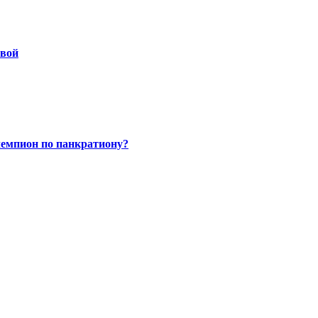
овой
чемпион по панкратиону?