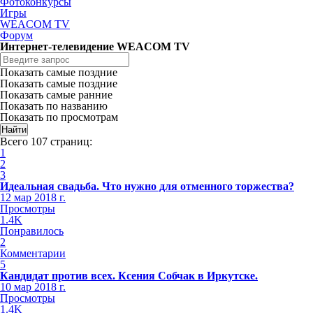
Фотоконкурсы
Игры
WEACOM TV
Форум
Интернет-телевидение WEACOM TV
Показать самые поздние
Показать самые поздние
Показать самые ранние
Показать по названию
Показать по просмотрам
Всего 107 страниц:
1
2
3
Идеальная свадьба. Что нужно для отменного торжества?
12 мар 2018 г.
Просмотры
1.4K
Понравилось
2
Комментарии
5
Кандидат против всех. Ксения Собчак в Иркутске.
10 мар 2018 г.
Просмотры
1.4K