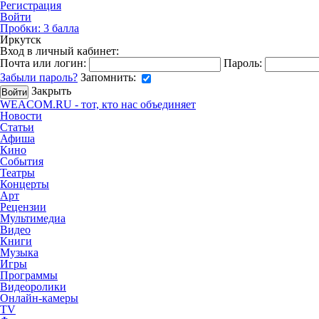
Регистрация
Войти
Пробки:
3
балла
Иркутск
Вход в личный кабинет:
Почта или логин:
Пароль:
Забыли пароль?
Запомнить:
Закрыть
WEACOM.RU - тот, кто нас объединяет
Новости
Статьи
Афиша
Кино
События
Театры
Концерты
Арт
Рецензии
Мультимедиа
Видео
Книги
Музыка
Игры
Программы
Видеоролики
Онлайн-камеры
TV