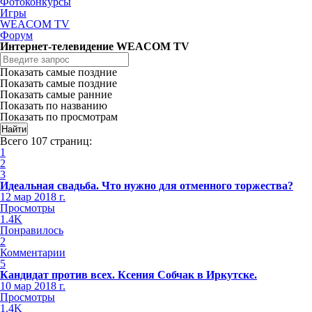
Фотоконкурсы
Игры
WEACOM TV
Форум
Интернет-телевидение WEACOM TV
Показать самые поздние
Показать самые поздние
Показать самые ранние
Показать по названию
Показать по просмотрам
Всего 107 страниц:
1
2
3
Идеальная свадьба. Что нужно для отменного торжества?
12 мар 2018 г.
Просмотры
1.4K
Понравилось
2
Комментарии
5
Кандидат против всех. Ксения Собчак в Иркутске.
10 мар 2018 г.
Просмотры
1.4K