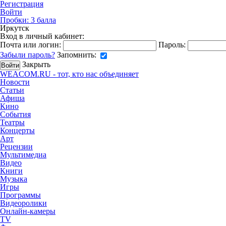
Регистрация
Войти
Пробки:
3
балла
Иркутск
Вход в личный кабинет:
Почта или логин:
Пароль:
Забыли пароль?
Запомнить:
Закрыть
WEACOM.RU - тот, кто нас объединяет
Новости
Статьи
Афиша
Кино
События
Театры
Концерты
Арт
Рецензии
Мультимедиа
Видео
Книги
Музыка
Игры
Программы
Видеоролики
Онлайн-камеры
TV