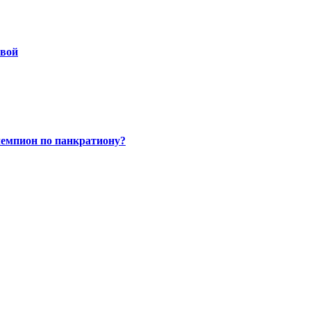
овой
чемпион по панкратиону?