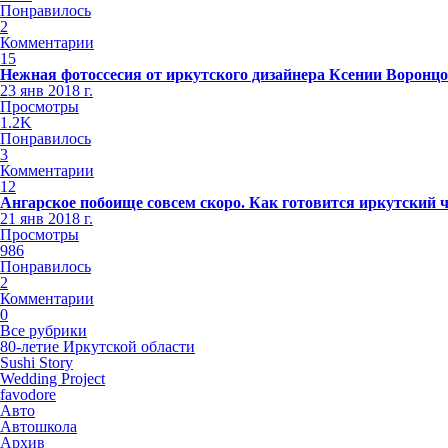
Понравилось
2
Комментарии
15
Нежная фотоссесия от иркутского дизайнера Ксении Воронц
23 янв 2018 г.
Просмотры
1.2K
Понравилось
3
Комментарии
12
Ангарское побоище совсем скоро. Как готовится иркутский 
21 янв 2018 г.
Просмотры
986
Понравилось
2
Комментарии
0
Все рубрики
80-летие Иркутской области
Sushi Story
Wedding Project
favodore
Авто
Автошкола
Архив