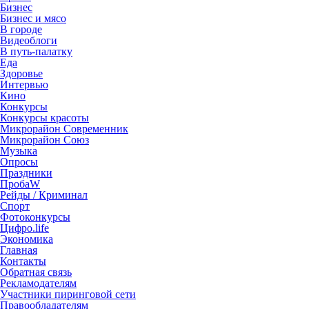
Бизнес
Бизнес и мясо
В городе
Видеоблоги
В путь-палатку
Еда
Здоровье
Интервью
Кино
Конкурсы
Конкурсы красоты
Микрорайон Современник
Микрорайон Союз
Музыка
Опросы
Праздники
ПробаW
Рейды / Криминал
Спорт
Фотоконкурсы
Цифро.life
Экономика
Главная
Контакты
Обратная связь
Рекламодателям
Участники пиринговой сети
Правообладателям