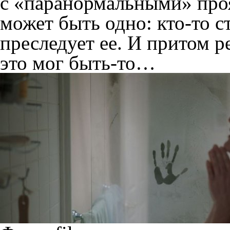
с «паранормальными» про
может быть одно: кто-то 
преследует ее. И притом 
это мог быть-то…