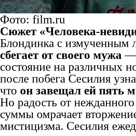
Фото: film.ru
Сюжет «Человека-невид
Блондинка с измученным 
сбегает от своего мужа
— 
состояние на различных н
после побега Сесилия узна
что
он завещал ей пять 
Но радость от нежданного
суммы омрачает вторжени
мистицизма. Сесилия ежед