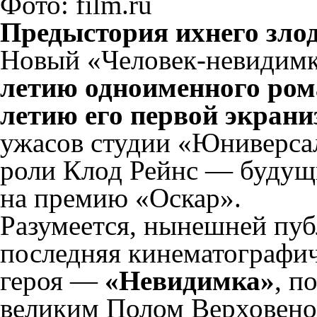
Фото: film.ru
Предыстория ихнего зло
Новый «Человек-невидим
летию одноименного рома
летию его первой экрани
ужасов студии «Юниверсал
роли Клод Рейнс — будущ
на премию «Оскар».
Разумеется, нынешней пуб
последняя кинематографич
героя —
«Невидимка»
, п
великим Полом Верховеном