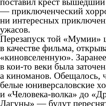
поставил крест вышедший
— приключенческий хорро
ни интересных приключен
ужасов.
Перезапуск той «Мумии» 
в качестве фильма, откр
«киновселенную». Заранее 
в кои-то веки была заточе
а киноманов. Обещалось, ч
белые юниверсаловские х
и «Человека-волка» до «Д
Лагуны» — будут переснят