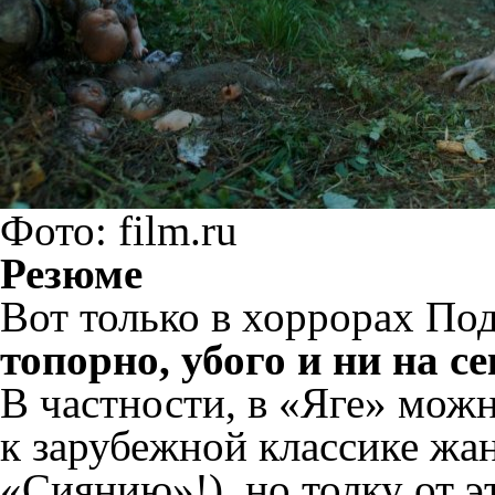
Фото: film.ru
Резюме
Вот только в хоррорах По
топорно, убого и ни на с
В частности, в «Яге» можн
к зарубежной классике жа
«Сиянию»!), но толку от 