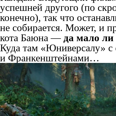
успешней другого (по ск
конечно), так что останав
не собирается. Может, и п
кота Баюна —
да мало ли
Куда там «Юниверсалу» с
и Франкенштейнами…