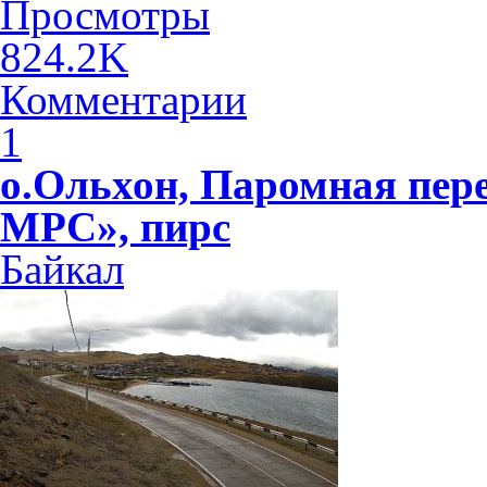
Просмотры
824.2K
Комментарии
1
о.Ольхон, Паромная пер
МРС», пирс
Байкал