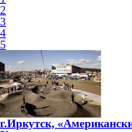
2
3
4
5
г.Иркутск, «Американски