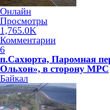
Онлайн
Просмотры
1,765.0K
Комментарии
6
п.Сахюрта, Паромная пе
Ольхон», в сторону МРС
Байкал