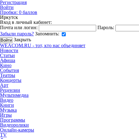
Регистрация
Войти
Пробки:
0
баллов
Иркутск
Вход в личный кабинет:
Почта или логин:
Пароль:
Забыли пароль?
Запомнить:
Закрыть
WEACOM.RU - тот, кто нас объединяет
Новости
Статьи
Афиша
Кино
События
Театры
Концерты
Арт
Рецензии
Мультимедиа
Видео
Книги
Музыка
Игры
Программы
Видеоролики
Онлайн-камеры
TV