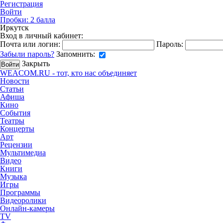
Регистрация
Войти
Пробки:
2
балла
Иркутск
Вход в личный кабинет:
Почта или логин:
Пароль:
Забыли пароль?
Запомнить:
Закрыть
WEACOM.RU - тот, кто нас объединяет
Новости
Статьи
Афиша
Кино
События
Театры
Концерты
Арт
Рецензии
Мультимедиа
Видео
Книги
Музыка
Игры
Программы
Видеоролики
Онлайн-камеры
TV