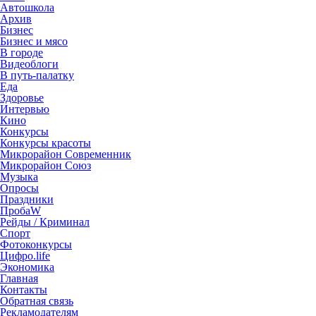
Автошкола
Архив
Бизнес
Бизнес и мясо
В городе
Видеоблоги
В путь-палатку
Еда
Здоровье
Интервью
Кино
Конкурсы
Конкурсы красоты
Микрорайон Современник
Микрорайон Союз
Музыка
Опросы
Праздники
ПробаW
Рейды / Криминал
Спорт
Фотоконкурсы
Цифро.life
Экономика
Главная
Контакты
Обратная связь
Рекламодателям