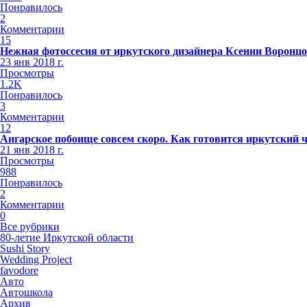
Понравилось
2
Комментарии
15
Нежная фотоссесия от иркутского дизайнера Ксении Воронц
23 янв 2018 г.
Просмотры
1.2K
Понравилось
3
Комментарии
12
Ангарское побоище совсем скоро. Как готовится иркутский 
21 янв 2018 г.
Просмотры
988
Понравилось
2
Комментарии
0
Все рубрики
80-летие Иркутской области
Sushi Story
Wedding Project
favodore
Авто
Автошкола
Архив