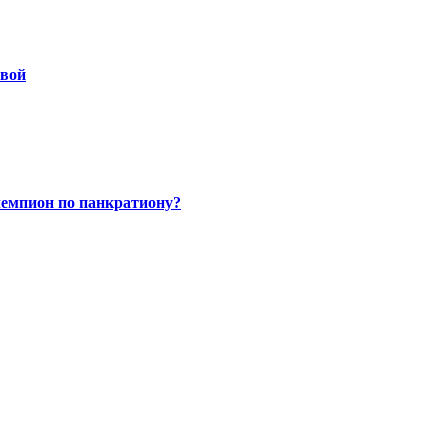
овой
чемпион по панкратиону?