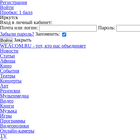
Регистрация
Войти
Пробки:
1
балл
Иркутск
Вход в личный кабинет:
Почта или логин:
Пароль:
Забыли пароль?
Запомнить:
Закрыть
WEACOM.RU - тот, кто нас объединяет
Новости
Статьи
Афиша
Кино
События
Театры
Концерты
Арт
Рецензии
Мультимедиа
Видео
Книги
Музыка
Игры
Программы
Видеоролики
Онлайн-камеры
TV