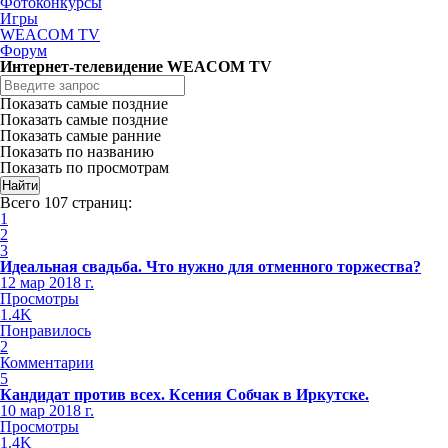
Фотоконкурсы
Игры
WEACOM TV
Форум
Интернет-телевидение WEACOM TV
Показать самые поздние
Показать самые поздние
Показать самые ранние
Показать по названию
Показать по просмотрам
Всего 107 страниц:
1
2
3
Идеальная свадьба. Что нужно для отменного торжества?
12 мар 2018 г.
Просмотры
1.4K
Понравилось
2
Комментарии
5
Кандидат против всех. Ксения Собчак в Иркутске.
10 мар 2018 г.
Просмотры
1.4K