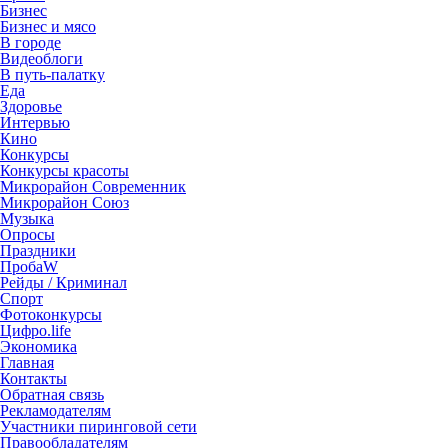
Бизнес
Бизнес и мясо
В городе
Видеоблоги
В путь-палатку
Еда
Здоровье
Интервью
Кино
Конкурсы
Конкурсы красоты
Микрорайон Современник
Микрорайон Союз
Музыка
Опросы
Праздники
ПробаW
Рейды / Криминал
Спорт
Фотоконкурсы
Цифро.life
Экономика
Главная
Контакты
Обратная связь
Рекламодателям
Участники пиринговой сети
Правообладателям