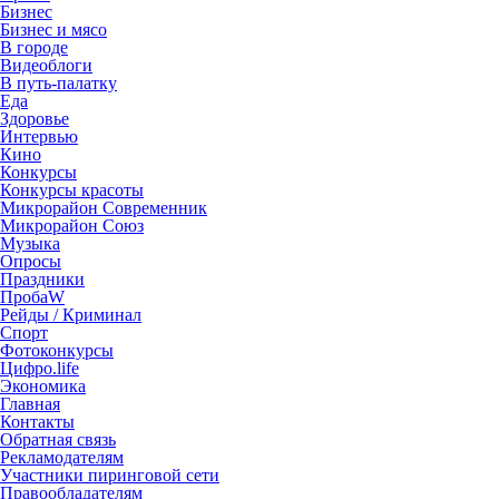
Бизнес
Бизнес и мясо
В городе
Видеоблоги
В путь-палатку
Еда
Здоровье
Интервью
Кино
Конкурсы
Конкурсы красоты
Микрорайон Современник
Микрорайон Союз
Музыка
Опросы
Праздники
ПробаW
Рейды / Криминал
Спорт
Фотоконкурсы
Цифро.life
Экономика
Главная
Контакты
Обратная связь
Рекламодателям
Участники пиринговой сети
Правообладателям