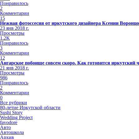
Понравилось
2
Комментарии
15
Нежная фотоссесия от иркутского дизайнера Ксении Воронц
23 янв 2018 г.
Просмотры
1.2K
Понравилось
3
Комментарии
12
Ангарское побоище совсем скоро. Как готовится иркутский 
21 янв 2018 г.
Просмотры
986
Понравилось
2
Комментарии
0
Все рубрики
80-летие Иркутской области
Sushi Story
Wedding Project
favodore
Авто
Автошкола
Архив