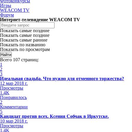
Фотоконкурсы
Игры
WEACOM TV
Форум
Интернет-телевидение WEACOM TV
Показать самые поздние
Показать самые поздние
Показать самые ранние
Показать по названию
Показать по просмотрам
Всего 107 страниц:
1
2
3
Идеальная свадьба. Что нужно для отменного торжества?
12 мар 2018 г.
Просмотры
1.4K
Понравилось
2
Комментарии
5
Кандидат против всех. Ксения Собчак в Иркутске.
10 мар 2018 г.
Просмотры
1.4K