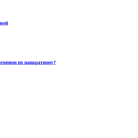
овой
чемпион по панкратиону?