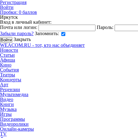
Регистрация
Войти
Пробки:
0
баллов
Иркутск
Вход в личный кабинет:
Почта или логин:
Пароль:
Забыли пароль?
Запомнить:
Закрыть
WEACOM.RU - тот, кто нас объединяет
Новости
Статьи
Афиша
Кино
События
Театры
Концерты
Арт
Рецензии
Мультимедиа
Видео
Книги
Музыка
Игры
Программы
Видеоролики
Онлайн-камеры
TV