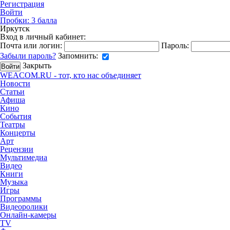
Регистрация
Войти
Пробки:
3
балла
Иркутск
Вход в личный кабинет:
Почта или логин:
Пароль:
Забыли пароль?
Запомнить:
Закрыть
WEACOM.RU - тот, кто нас объединяет
Новости
Статьи
Афиша
Кино
События
Театры
Концерты
Арт
Рецензии
Мультимедиа
Видео
Книги
Музыка
Игры
Программы
Видеоролики
Онлайн-камеры
TV