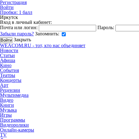
Регистрация
Войти
Пробки:
1
балл
Иркутск
Вход в личный кабинет:
Почта или логин:
Пароль:
Забыли пароль?
Запомнить:
Закрыть
WEACOM.RU - тот, кто нас объединяет
Новости
Статьи
Афиша
Кино
События
Театры
Концерты
Арт
Рецензии
Мультимедиа
Видео
Книги
Музыка
Игры
Программы
Видеоролики
Онлайн-камеры
TV