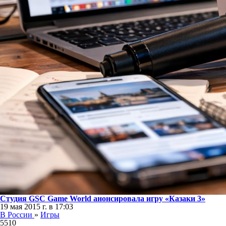
Студия GSC Game World анонсировала игру «Казаки 3»
19 мая 2015 г. в 17:03
В России
»
Игры
5510