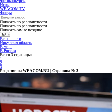
Фотоконкурсы
Игры
WEACOM TV
Форум
Показать по релевантности
Показать по релевантности
Показать самые поздние
Все новости
Иркутская область
В мире
В России
Всего 3 страницы:
1
2
3
Рецензии на WEACOM.RU | Страница № 3