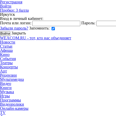
Регистрация
Войти
Пробки:
3
балла
Иркутск
Вход в личный кабинет:
Почта или логин:
Пароль:
Забыли пароль?
Запомнить:
Закрыть
WEACOM.RU - тот, кто нас объединяет
Новости
Статьи
Афиша
Кино
События
Театры
Концерты
Арт
Рецензии
Мультимедиа
Видео
Книги
Музыка
Игры
Программы
Видеоролики
Онлайн-камеры
TV