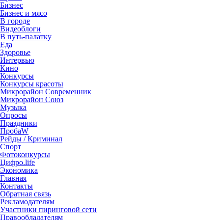
Бизнес
Бизнес и мясо
В городе
Видеоблоги
В путь-палатку
Еда
Здоровье
Интервью
Кино
Конкурсы
Конкурсы красоты
Микрорайон Современник
Микрорайон Союз
Музыка
Опросы
Праздники
ПробаW
Рейды / Криминал
Спорт
Фотоконкурсы
Цифро.life
Экономика
Главная
Контакты
Обратная связь
Рекламодателям
Участники пиринговой сети
Правообладателям